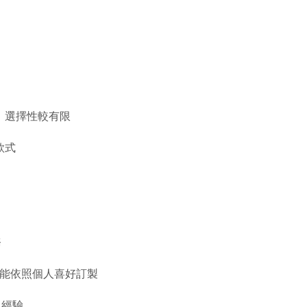
品，選擇性較有限
款式
務
能依照個人喜好訂製
經驗