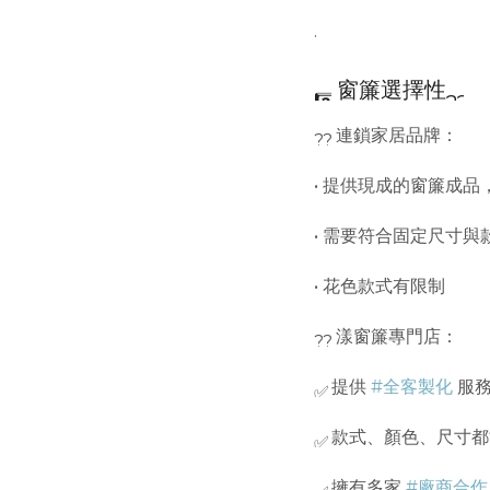
.
窗簾選擇性
連鎖家居品牌：
• 提供現成的窗簾成
• 需要符合固定尺寸與
• 花色款式有限制
漾窗簾專門店：
提供
#全客製化
服
款式、顏色、尺寸都
擁有多家
#廠商合作