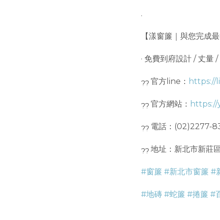
.
【漾窗簾｜與您完成最
· 免費到府設計 / 丈量 /
官方line：
https://
官方網站：
https:/
電話：(02)2277-8
地址：新北市新莊區
#窗簾
#新北市窗簾
#
#地磚
#蛇簾
#捲簾
#