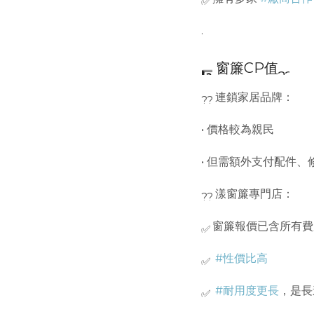
.
窗簾CP值
連鎖家居品牌：
• 價格較為親民
• 但需額外支付配件
漾窗簾專門店：
窗簾報價已含所有費
#性價比高
#耐用度更長
，是長