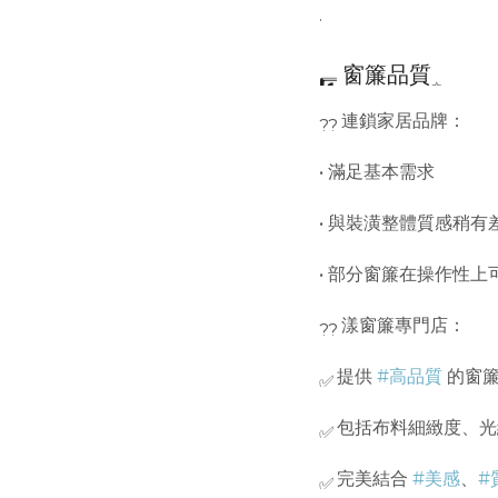
.
窗簾品質
連鎖家居品牌：
• 滿足基本需求
• 與裝潢整體質感稍有
• 部分窗簾在操作性
漾窗簾專門店：
提供
#高品質
的窗
包括布料細緻度、光
完美結合
#美感
、
#