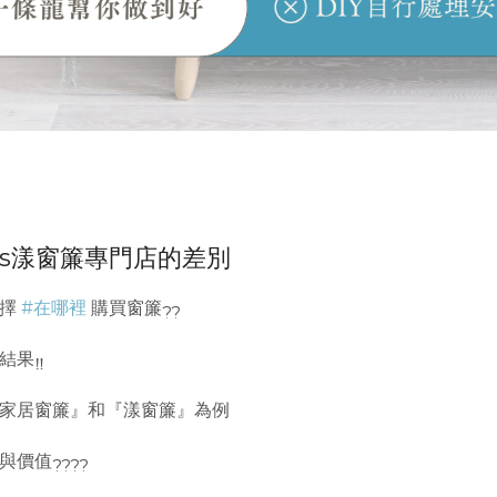
vs漾窗簾專門店的差別
選擇
#在哪裡
購買窗簾
結果
家居窗簾』和『漾窗簾』為例
與價值