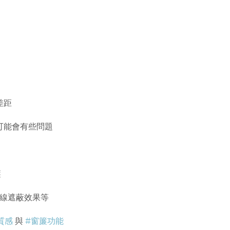
差距
上可能會有些問題
簾
線遮蔽效果等
質感
與
#窗簾功能