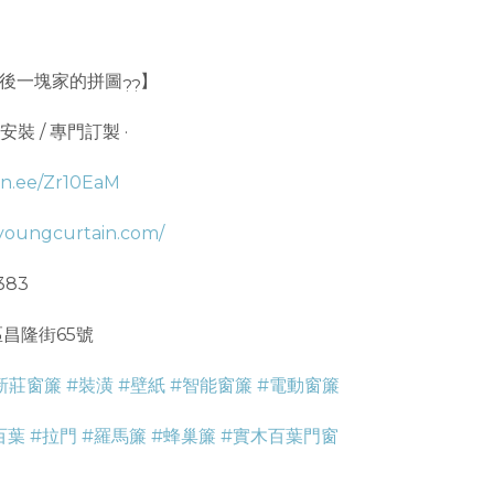
後一塊家的拼圖
】
 安裝 / 專門訂製 ·
lin.ee/Zr10EaM
/youngcurtain.com/
383
昌隆街65號
新莊窗簾
#裝潢
#壁紙
#智能窗簾
#電動窗簾
百葉
#拉門
#羅馬簾
#蜂巢簾
#實木百葉門窗