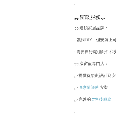
.
窗簾服務
連鎖家居品牌：
• 強調DIY，但安裝
• 需要自行處理配件和
漾窗簾專門店：
提供從規劃設計到
#專業師傅
安裝
完善的
#售後服務
.