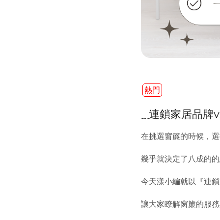
熱門
連鎖家居品牌
在挑選窗簾的時候，
幾乎就決定了八成的的
今天漾小編就以『連鎖
讓大家瞭解窗簾的服務