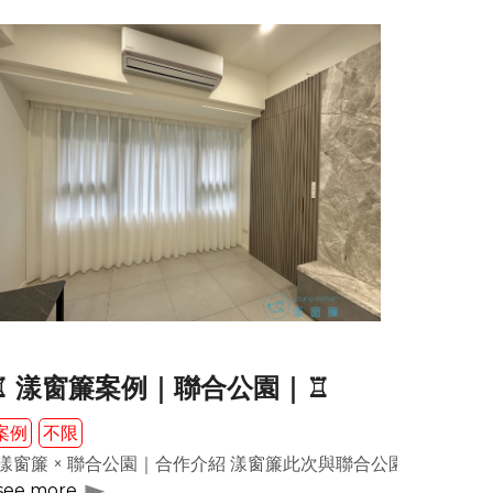
♖ 漾窗簾案例｜聯合公園｜♖
案例
不限
不同時段與需求自由切換，兼顧採光、隱私與空間美感，打造層次
用於饗食天堂餐廳空間，透過柔和透光的布料設計，在白天引入自然
漾窗簾 × 聯合公園｜合作介紹 漾窗簾此次與聯合公園合作，
see more