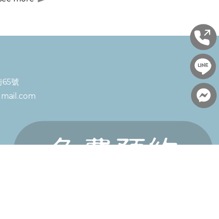
65號
mail.com