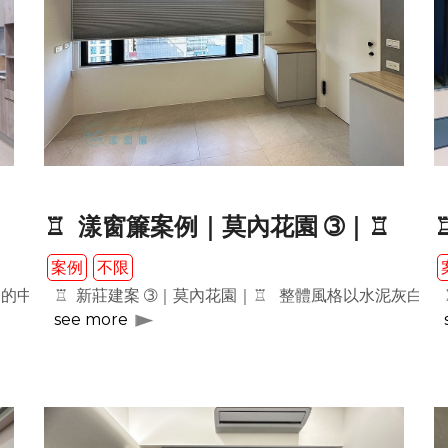
♖ 漾窗簾案例｜莫內花園 ➂｜♖
案例
不限
的中心，而 ＃隔間的運用 更是巧思之一。 以 ＃米色麻感蛇行布
♖ 新莊建案 ➂｜莫內花園｜♖ 整體風格以水泥灰白為
see more