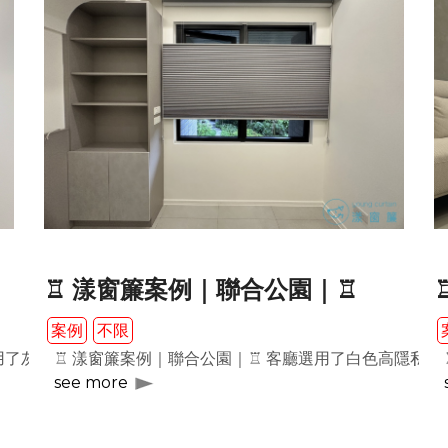
♖ 漾窗簾案例｜聯合公園｜♖
案例
不限
選用了灰色透光 #穿透簾，這種簾面不僅在闔上時帶來絕佳的隔間效
♖ 漾窗簾案例｜聯合公園｜♖ 客廳選用了白色高隱私
see more