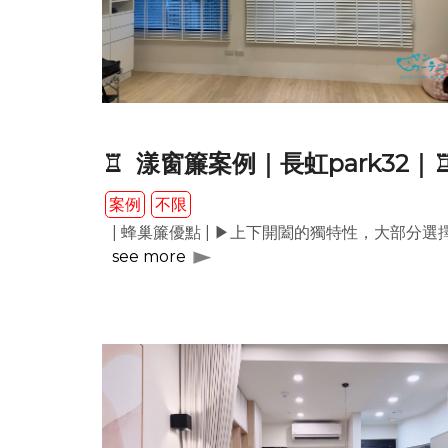
♖ 漾窗簾案例｜長虹park32｜
案例
不限
| 蜂巢簾優點 | ▶上下開闔的獨特性，大部
see more