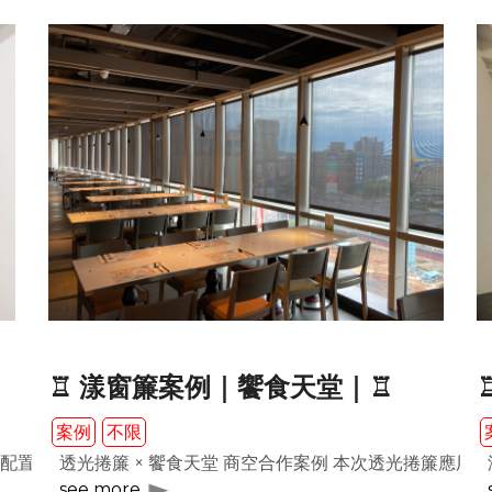
♖ 漾窗簾案例｜饗食天堂｜♖
案例
不限
配置方式。透過紗簾的柔和採光與布簾的遮蔽功能相互配合，可依
透光捲簾 × 饗食天堂 商空合作案例 本次透光捲簾應
see more