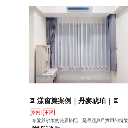
♖ 漾窗簾案例｜丹麥琥珀｜♖
案例
不限
布簾與紗簾的雙層搭配，是最經典且實用的窗簾
see more