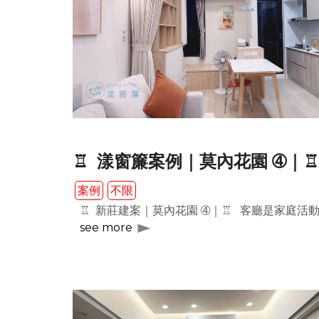
♖ 漾窗簾案例｜莫內花園 ➃｜♖
案例
不限
♖ 新莊建案｜莫內花園 ➃｜♖ 客廳是家庭活動
see more