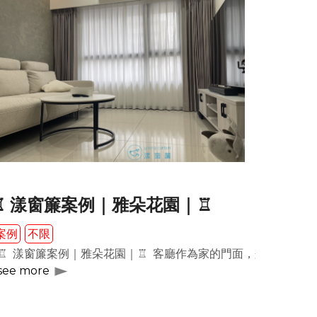
♖ 漾窗簾案例｜雅朵花園｜♖
案例
不限
果，而且不會給人壓迫感。一旦打開，您將感受到紗簾一般的 #朦
 #織紋紗，這款窗簾能夠在保護隱私的同時，讓自然光透過細緻的
♖ 漾窗簾案例｜雅朵花園｜♖ 客廳作為家的門面，兼具日常生
see more