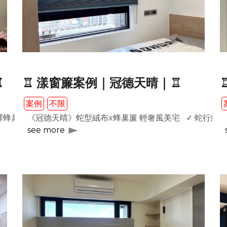
♖
♖ 漾窗簾案例｜冠德天晴｜♖
案例
不限
分選擇蜂巢簾的客人，多是喜歡這種能夠作上下開闔，且能夠將蜂巢
《冠德天晴》蛇型絨布x蜂巢簾 輕奢風美宅 ✓ 蛇行絨布
see more