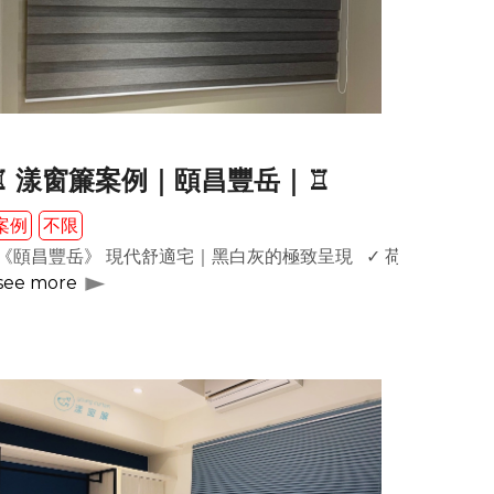
♖ 漾窗簾案例｜頤昌豐岳｜♖
案例
不限
簾控制在窗戶中央，上半部能看得到窗外的景致，下半部又能提供
營造優雅、沉穩、大氣的風格 ✓ 使用雙色調配置 耐看又不失一致性
《頤昌豐岳》 現代舒適宅｜黑白灰的極致呈現 ✓ 荷蘭製進口木片 
see more