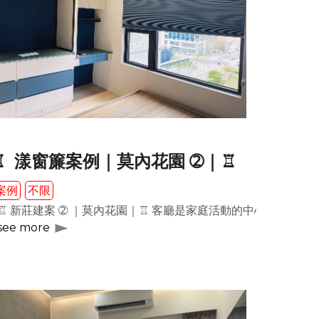
♖ 漾窗簾案例｜莫內花園 ➁｜♖
案例
不限
簾 作為客廳隔間，不僅能夠有效節省預算與空間，更...
主調，並融入了些許木質色彩，呈現出簡約俐落的現代風格，讓人感
♖ 新莊建案 ➁ ｜莫內花園｜♖ 客廳是家庭活動的中心，因此
see more