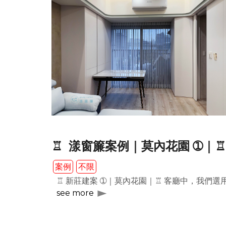
♖ 漾窗簾案例｜莫內花園 ➀｜♖
案例
不限
♖ 新莊建案 ➀｜莫內花園｜♖ 客廳中，我們
see more