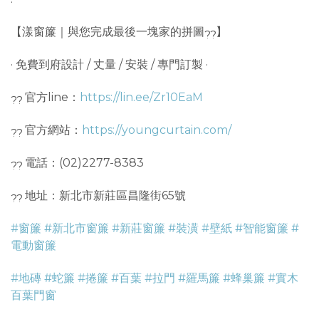
【漾窗簾｜與您完成最後一塊家的拼圖
】
· 免費到府設計 / 丈量 / 安裝 / 專門訂製 ·
官方line：
https://lin.ee/Zr10EaM
官方網站：
https://youngcurtain.com/
電話：(02)2277-8383
地址：新北市新莊區昌隆街65號
#窗簾
#新北市窗簾
#新莊窗簾
#裝潢
#壁紙
#智能窗簾
#
電動窗簾
#地磚
#蛇簾
#捲簾
#百葉
#拉門
#羅馬簾
#蜂巢簾
#實木
百葉門窗