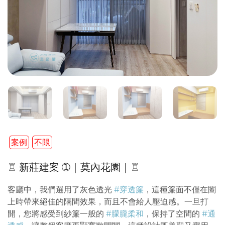
案例
不限
♖ 新莊建案 ➀｜莫內花園｜♖
客廳中，我們選用了灰色透光
#穿透簾
，這種簾面不僅在闔
上時帶來絕佳的隔間效果，而且不會給人壓迫感。一旦打
開，您將感受到紗簾一般的
#朦朧柔和
，保持了空間的
#通