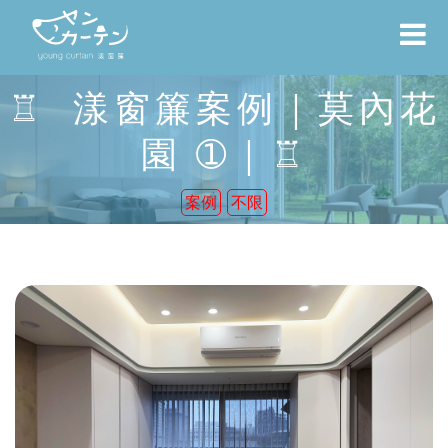
♖ 漾窗簾案例｜莫內花
園 ➀｜♖
案例
不限