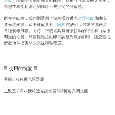
透感
，讓整個客廳更顯寬敞開闊。這種設計既美觀又實用，
讓您在享受私密時刻同時不失空間的開放感。
而在主臥室，我們則選用了深灰橫紋透光
#調光簾
和鵝黃
透光調光簾。這兩種簾具有
#簡約
的設計，非常容易融入
各種裝修風格。同時，它們還具有捲簾拉動的特性和百葉簾
調光的性質，只需輕輕拉動即可調整光線的明暗，讓您隨心
所欲地掌握房間的光線和私密度。
.
≣ 使用的窗簾 ≣
客廳 / 灰色透光穿透簾
主臥室 / 深灰橫紋透光調光簾&鵝黃透光調光簾
.
.