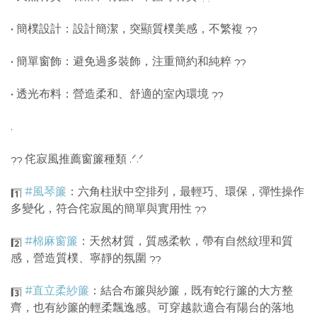
• 簡樸設計：設計簡潔，突顯質樸美感，不繁複
• 簡單窗飾：避免過多裝飾，注重簡約和純粹
• 透光布料：營造柔和、舒適的室內環境
.
侘寂風推薦窗簾種類 .ᐟ.ᐟ
#風琴簾
：六角柱狀中空排列，最輕巧、環保，彈性操作
多變化，符合侘寂風的簡單與實用性
#棉麻窗簾
：天然材質，質感柔軟，帶有自然紋理和質
感，營造質樸、寧靜的氛圍
#直立柔紗簾
：結合布簾與紗簾，既有蛇行簾的大方整
齊，也有紗簾的輕柔飄逸感。可穿越款適合有陽台的落地