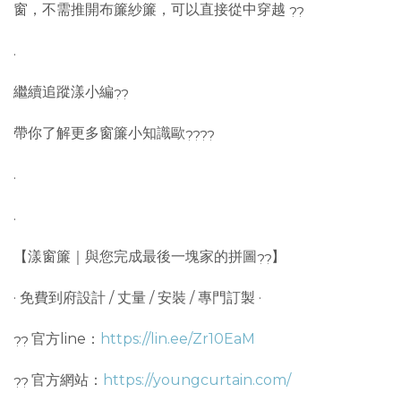
窗，不需推開布簾紗簾，可以直接從中穿越
.
繼續追蹤漾小編
帶你了解更多窗簾小知識歐
.
.
【漾窗簾｜與您完成最後一塊家的拼圖
】
· 免費到府設計 / 丈量 / 安裝 / 專門訂製 ·
官方line：
https://lin.ee/Zr10EaM
官方網站：
https://youngcurtain.com/