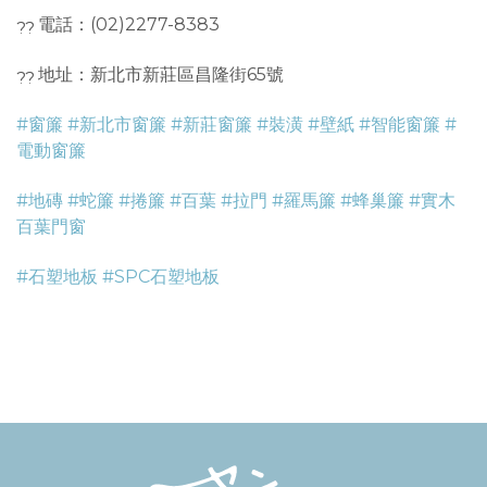
電話：(02)2277-8383
地址：新北市新莊區昌隆街65號
#窗簾
#新北市窗簾
#新莊窗簾
#裝潢
#壁紙
#智能窗簾
#
電動窗簾
#地磚
#蛇簾
#捲簾
#百葉
#拉門
#羅馬簾
#蜂巢簾
#實木
百葉門窗
#石塑地板
#SPC石塑地板