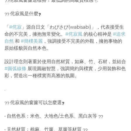
侘寂風窗簾這樣搭！最低調的高級質樸感
侘寂風是什麼
「
#侘寂
」源自日文「わびさび(wabisabi)」，代表接受生
命的不完美，擁抱無常變化。
#侘寂風
的核心精神是
#追求
自然
和
#簡樸美麗
，強調接受不完美的外觀，擁抱事物的
原始樣貌與自然本色。
設計理念則著重於使用自然材質，如麻、竹、石材，並結合
#圓弧線條
展現圓融智慧，強調簡約與樸實，少用裝飾和色
彩，營造出一種樸實而高雅的氛圍。
.
侘寂風的窗簾可以怎麼選
• 自然色系：米色、大地色/土色系、黑白灰等
• 天然材質：棉麻、竹簾、草簾等材質