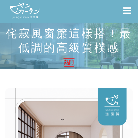
侘寂風窗簾這樣搭！最
低調的高級質樸感
熱門