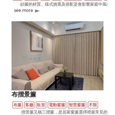
紗簾的材質、樣式挑選及搭配是會影響家庭中風格的！
see more
布摺景簾
布簾
客廳
臥室
電動窗簾
智慧窗簾
不限
摺景簾又稱三摺簾，是居家窗簾選擇裡最常見的窗簾種