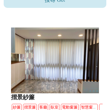
摺景紗簾
紗簾
摺景簾
客廳
臥室
電動窗簾
智慧窗簾
不限